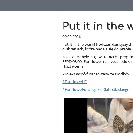
Aktualności
Put it in the 
09.02.2026
Put it in the wash! Podczas dzisiejszyc
o ubraniach, które nadają się do prania.
Zajęcia odbyły się w ramach program
FEPD.08.00 Fundusze na rzecz edukacj
i kształcenia.
Projekt współfinansowany ze środków E
#FunduszeUE
#FunduszeEuropejskieDlaPodlaskiego