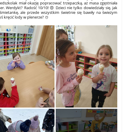
edszkolak miał okazję popracować trzepaczką, aż masa zgęstniała
er. Werdykt? Radość 10/10! 😍 Dzieci nie tylko dowiedziały się, jak
mietankę, ale przede wszystkim świetnie się bawiły na świeżym
yś kręcić lody w plenerze? ☃️