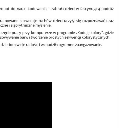
robot do nauki kodowania – zabrała dzieci w fascynującą podróż
ramowane sekwencje ruchów dzieci uczyły się rozpoznawać oraz
iczne i algorytmiczne myślenie.
oczęcie pracy przy komputerze w programie „Koduję kolory”, gdzie
sowywanie barw i tworzenie prostych sekwencji kolorystycznych.
dzieciom wiele radości i wzbudziła ogromne zaangażowanie.