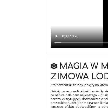
❄️ MAGIA W 
ZIMOWA LODZ
Kto powiedział, że lody je się tylko latem
Dzisiaj nasze przedszkolaki zamieniły s
co natura dała nam najlepszego – puszys
bardzo ekscytujące!) doświadczenie s
oraz cukier puder (i odrobina wanilii d
lepszego efektu podsypaliśmy ją odro