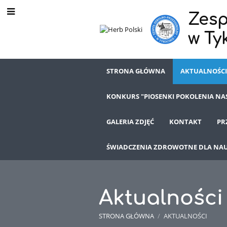
Zesp
w Ty
STRONA GŁÓWNA
AKTUALNOŚC
KONKURS "PIOSENKI POKOLENIA N
GALERIA ZDJĘĆ
KONTAKT
PR
ŚWIADCZENIA ZDROWOTNE DLA NAU
Aktualności
STRONA GŁÓWNA
/
AKTUALNOŚCI