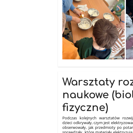
Warsztaty ro
naukowe (bio
fizyczne)
Podczas kolejnych warsztatów rozwij
dzieci odkrywały, czym jest elektryzowa
obserwowały, jak przedmioty po potarc
sprawdzały, które materiały elektryzują 