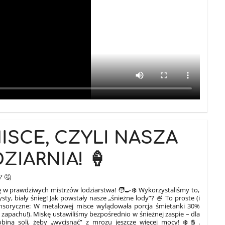
MISCE, CZYLI NASZA
IARNIA! 🍦
? 🤔
ię w prawdziwych mistrzów lodziarstwa! 🧑‍🍳❄️ Wykorzystaliśmy to,
ty, biały śnieg! Jak powstały nasze „śnieżne lody”? 🍧 To proste (i
ensoryczne: W metalowej misce wylądowała porcja śmietanki 30%
la zapachu!). Miskę ustawiliśmy bezpośrednio w śnieżnej zaspie – dla
biną soli, żeby „wycisnąć” z mrozu jeszcze więcej mocy! ❄️🧂.