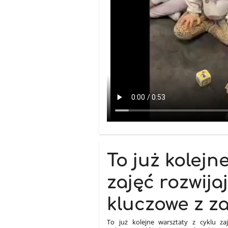
To już kolejn
zajęć rozwij
kluczowe z z
To już kolejne warsztaty z cyklu za