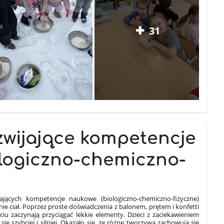
31
zwijające kompetencje
logiczno-chemiczno-
ających kompetencje naukowe (biologiczno-chemiczno-fizyczne)
nie ciał. Poprzez proste doświadczenia z balonem, prętem i konfetti
iu zaczynają przyciągać lekkie elementy. Dzieci z zaciekawieniem
się szybciej i silniej. Okazało się, że różne tworzywa zachowują się